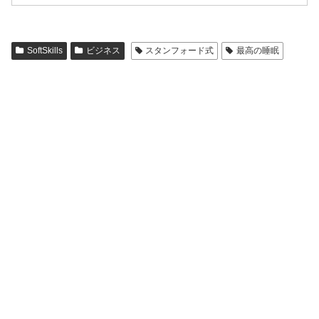
SoftSkills
ビジネス
スタンフォード式
最高の睡眠