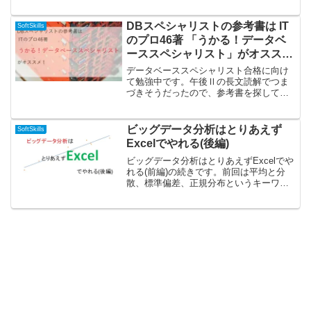
葉なんですが、もう死語になりつつあり
ますよね。そもそも明確な定義の無いバ
ズワードでしたので、当然と言えば当然
DBスペシャリストの参考書は IT
SoftSkills
です。「ビッグデータ」な...
のプロ46著 「うかる！データベ
ーススペシャリスト」がオスス
メ！
データベーススペシャリスト合格に向け
て勉強中です。午後Ⅱの長文読解でつま
づきそうだったので、参考書を探してい
ました。そこで、オススメの書籍を発見
したので今回はこちらの紹介です。
(function(b,c,f,g,a,d,e){b.Moshi...
ビッグデータ分析はとりあえず
SoftSkills
Excelでやれる(後編)
ビッグデータ分析はとりあえずExcelでや
れる(前編)の続きです。前回は平均と分
散、標準偏差、正規分布というキーワー
ドを学びました。そして平均は一種類の
値に対する分析にしか過ぎないと締めく
くっています。今回は値が二種類ある場
合の統計分析を行...