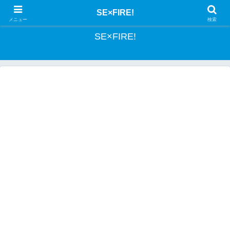
とあるSEの投資記録
SE×FIRE!
メニュー
検索
SE×FIRE!