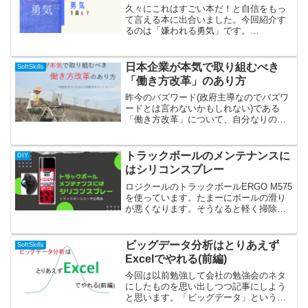
久々にこれはすごい本だ！と自信をもっ
て言える本に出合いました。今回紹介す
るのは「嫌われる勇気」です。
(function(b,c,f,g,a,d,e)
{b.MoshimoAffiliateObject=a;b=b||function
(){ar...
日本企業が本気で取り組むべき
SoftSkills
「働き方改革」のあり方
昨今のバズワード(政府主導なのでバズワ
ードとは言わないかもしれない)である
「働き方改革」について、自分なりの考
察を述べたいと思います。いつか書いた
ビッグデータ同様、確かにバズワードで
はあるかもしれないですが、これも決し
トラックボールのメンテナンスに
DIY
て軽視出来るものではな...
はシリコンスプレー
ロジクールのトラックボールERGO M575
を使っています。たまーにボールの滑り
が悪くなります。そうなると軽く掃除を
してハンドクリームをティッシュで薄く
塗る。というのを行っていました。しか
し、おすすめはシリコンスプレーです。
ビッグデータ分析はとりあえず
SoftSkills
(functio...
Excelでやれる(前編)
今回は以前勉強して会社の勉強会のネタ
にしたものを思い出しつつ記事にしよう
と思います。「ビッグデータ」という言