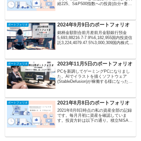
経225、S&P500指数への投資(自分+妻で
年80万)従業員持株会による自社株への積
立投資(年40万くらい)貴金属(金、白金、
銀)への積立投資(7月から開始...
2024年9月9日のポートフォリオ
ポートフォリオ
銘柄金額割合前月差前月金額銀行預金
5,693,88216.7-7.9%6,182,955国内投資信
託3,224,4079.47.5%3,000,309国内株式
8,825,67825.912.6%7,835,990国内
ETF516,4201....
2023年11月5日のポートフォリオ
ポートフォリオ
PCを新調してゲーミングPCになりまし
た。AIでイラストを描くソフトウェア
(StableDefusion)が稼働する様になったの
で、アイキャッチ絵を思い切って変えて
みました。今後はこの路線で行きます
（迷走中）銘柄金額割合前月差前月金額
銀行預...
2021年8月8日のポートフォリオ
ポートフォリオ
2021年8月8日時点の私の資産全部の記録
です。毎月月初に資産を確認していま
す。投資方針は以下の通り。積立NISAと
確定拠出年金による日経225、S&P500指
数への投資(自分+妻で年80万)従業員持株
会による自社株への積立投資(年40万く...