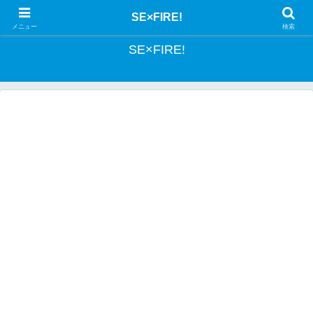
とあるSEの投資記録
SE×FIRE!
メニュー
検索
SE×FIRE!