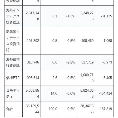
投資信託
4
8
海外イン
2,317,14
2,348,27
デックス
6.1
-1.3%
-31,125
8
3
投資信託
新興国イ
ンデック
197,392
0.5
-0.5%
198,460
-1,068
ス投資信
託
海外債権
310,746
0.8
-2.2%
317,719
-6,973
投資信託
1,000,71
債権ETF
995,314
2.6
-0.5%
-5,405
9
コモディ
5,359,95
5,824,36
14.0
-8.0%
-464,414
ティ
4
8
38,159,5
38,347,3
合計
100.0
-0.5%
-187,819
44
63