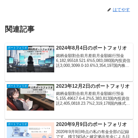
はてやす
関連記事
2024年8月4日のポートフォリオ
ポートフォリオ
銘柄金額割合前月差前月金額銀行預金
6,182,95518.521.6%5,083,080国内投資信
託3,000,3099.0-10.6%3,354,197国内株式
7,835,99023.41.8%7,696,632国内
ETF416,1401...
2023年12月2日のポートフォリオ
ポートフォリオ
銘柄金額割合前月差前月金額銀行預金
5,155,49617.6-4.2%5,383,813国内投資信
託2,405,0818.23.7%2,319,178国内株式
7,837,19226.81.2%7,740,563国内
ETF329,0601.1...
2020年9月9日のポートフォリオ
ポートフォリオ
2020年9月9日時点の私の有金全部の記録
です。積立NISAと確定拠出年金による日