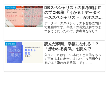
会人にとって、基本的なデザインのスキ
ルは必須になります。資料は必要な情報
DBスペシャリストの参考書は IT
SoftSkills
がただ羅列してあ...
のプロ46著 「うかる！データベ
ーススペシャリスト」がオスス
メ！
データベーススペシャリスト合格に向け
て勉強中です。午後Ⅱの長文読解でつま
づきそうだったので、参考書を探してい
ました。そこで、オススメの書籍を発見
したので今回はこちらの紹介です。
(function(b,c,f,g,a,d,e){b.Moshi...
読んだ瞬間、幸福になれる！？
SoftSkills
「嫌われる勇気」を読んで
久々にこれはすごい本だ！と自信をもっ
て言える本に出合いました。今回紹介す
るのは「嫌われる勇気」です。
(function(b,c,f,g,a,d,e)
{b.MoshimoAffiliateObject=a;b=b||function
(){ar...