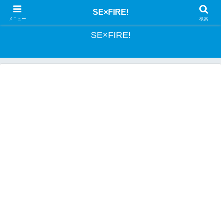
とあるSEの投資記録
SE×FIRE!
メニュー
検索
SE×FIRE!