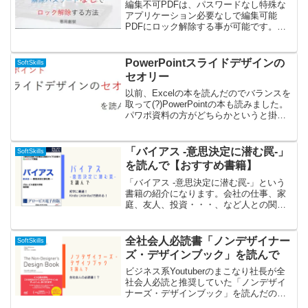
編集不可PDFは、パスワードなし特殊な
アプリケーション必要なしで編集可能
PDFにロック解除する事が可能です。必
要なものはWindowsPCのみです。予めお
断りしておくと、編集不可になっている
のは著作権保護、機密保持、二次配布制
PowerPointスライドデザインの
SoftSkills
限等の為と思わ...
セオリー
以前、Excelの本を読んだのでバランスを
取って(?)PowerPointの本も読みました。
パワポ資料の方がどちらかというと掛か
る時間は上な気がしています。文書も資
料もですが「伝わる」「理解してもら
う」ように作成するのって凄く難しいん
「バイアス -意思決定に潜む罠-」
SoftSkills
ですよ...
を読んで【おすすめ書籍】
「バイアス -意思決定に潜む罠-」という
書籍の紹介になります。会社の仕事、家
庭、友人、投資・・・、など人との関わ
りや意思決定が関係するありとあらゆる
事柄でバイアスは作用します。「バイア
ス」というテーマが大変応用力の高く、
全社会人必読書「ノンデザイナー
SoftSkills
万人に学ぶ価値があり...
ズ・デザインブック」を読んで
ビジネス系Youtuberのまこなり社長が全
社会人必読と推奨していた「ノンデザイ
ナーズ・デザインブック」を読んだので
その紹介です。資料を作る機会の多い社