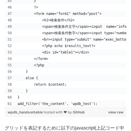
        }
        ?>
        <form name="form1" method="post">
            <h2>検索条件</h2>
            <span>検索条件文字</span><input  name="info1" s
            <span>検索条件数字</span><input type="number" n
            <br><input type="submit" name="exec_bottom
            <?php echo $results_text?>
            <div id="table1"></div>
        </form>
        <?php
    }
    else {
        return $content;
    }
}
add_filter('the_content', 'wpdb_test');
wpdb_handsontable
hosted with ❤ by
GitHub
view raw
グリッドを表記するために以下のjavascript(上記コード中