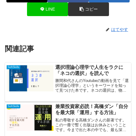
LINE
コピー
はてやす
関連記事
選択理論心理学で人生をラクに
SoftSkills
「ネコの選択」を読んで
勝間和代さんのYoutubeの動画を見て「選
択理論心理学」というキーワードを知っ
て見つけた本です。ネコの選択は、物語
形式で「選択理論心理学」をわかりやす
く学べる内容となっています。人には生
まれながらにして５つの基本的欲求があ
兼業投資家必読！高橋ダン「自分
SoftSkills
ります。人は無意...
を最大限「運用」する方法」
私の尊敬する高橋ダンさんの新著です。
この一冊で暫く出版はお休みということ
です。今まで出た本の中でも、最も深い
テーマを語っています。本著はすでに投