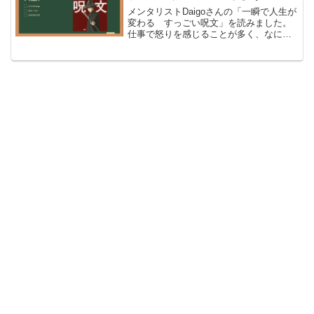
メンタリストDaigoさんの「一瞬で人生が
変わる すっごい呪文」を読みました。
仕事で怒りを感じることが多く、なにか
怒りをコントロールするテクニックが無
いかと探していたところ、探しだした書
籍です。(function(b,c,f,g,a,d,e...