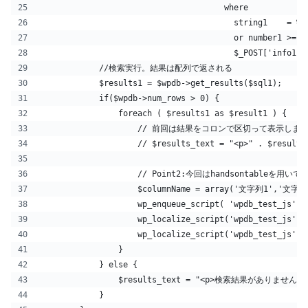
                                      where
                                        string1    = %s
                                        or numbe
                                        $_POST['info1']
            //検索実行。結果は配列で返される
            $results1 = $wpdb->get_results($sql1);
            if($wpdb->num_rows > 0) {
                foreach ( $results1 as $result1 ) {
                    // 前回は結果をコロンで区切って表示しま
                    // $results_text = "<p>" . $result1
                    // Point2:今回はhandsontableを用いて
                    $columnName = array('文字列1','文字列
                    wp_enqueue_script( 'wpdb_test_j
                    wp_localize_script('wpdb_test_j
                    wp_localize_script('wpdb_test_j
                }
            } else {
                $results_text = "<p>検索結果がありません。<
            }