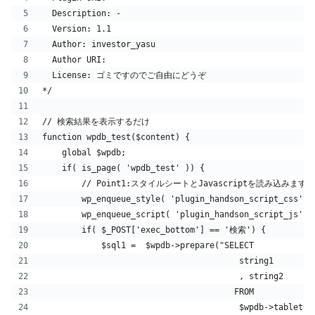
  Description: -
  Version: 1.1
  Author: investor_yasu
  Author URI:
  License: ゴミですのでご自由にどうぞ
*/
// 検索結果を表示するだけ
function wpdb_test($content) {
    global $wpdb;
    if( is_page( 'wpdb_test' )) {
        // Point1:スタイルシートとJavascriptを読み込みます。
        wp_enqueue_style( 'plugin_handson_script_css', 
        wp_enqueue_script( 'plugin_handson_script_js', 
        if( $_POST['exec_bottom'] == '検索') {
            $sql1 =  $wpdb->prepare("SELECT
                                        string1
                                        , string2
                                       FROM
                                        $wpdb->tabletes