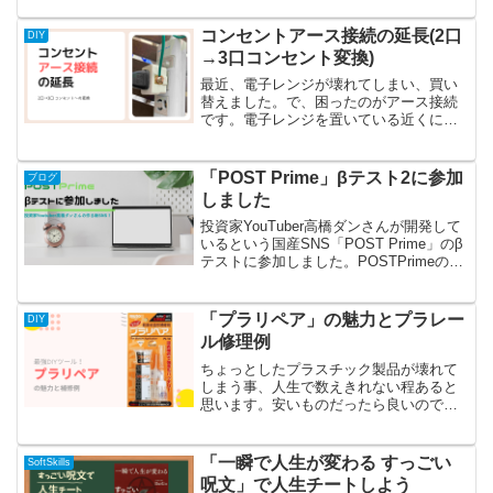
資を行なっている人に対して、金融にお
ける投資を自分の人生に適用する方法を
コンセントアース接続の延長(2口
DIY
説明している本です。「投...
→3口コンセント変換)
最近、電子レンジが壊れてしまい、買い
替えました。で、困ったのがアース接続
です。電子レンジを置いている近くにア
ース付きコンセントが無い。※買い替え
前からアース接続しておらず、、、それ
が原因で壊れたっぽい感じがしたのでア
「POST Prime」βテスト2に参加
ブログ
ース接続はやっておきたい...
しました
投資家YouTuber高橋ダンさんが開発して
いるという国産SNS「POST Prime」のβ
テストに参加しました。POSTPrimeの機
能や既存のSNSとの違いや参加に参加し
た感想を述べます。高橋ダンさんの素敵
な笑顔がアプリケーションアイコ...
「プラリペア」の魅力とプラレー
DIY
ル修理例
ちょっとしたプラスチック製品が壊れて
しまう事、人生で数えきれない程あると
思います。安いものだったら良いのです
が、補修でカバーしたい事もありますよ
ね。友人のススメで素晴らしい製品に出
会いました。(function(b,c,f,g,a,d,e)...
「一瞬で人生が変わる すっごい
SoftSkills
呪文」で人生チートしよう