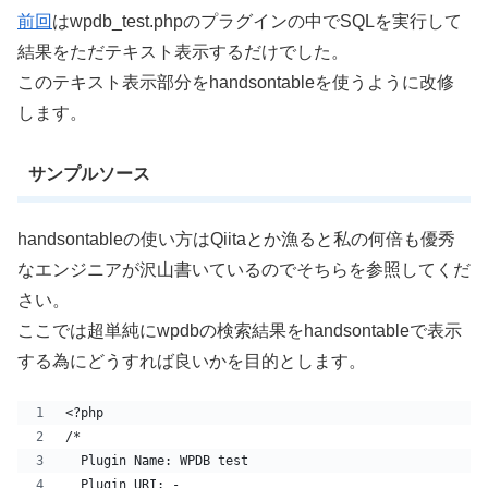
前回
はwpdb_test.phpのプラグインの中でSQLを実行して
結果をただテキスト表示するだけでした。
このテキスト表示部分をhandsontableを使うように改修
します。
サンプルソース
handsontableの使い方はQiitaとか漁ると私の何倍も優秀
なエンジニアが沢山書いているのでそちらを参照してくだ
さい。
ここでは超単純にwpdbの検索結果をhandsontableで表示
する為にどうすれば良いかを目的とします。
<?php
/*
  Plugin Name: WPDB test
  Plugin URI: -