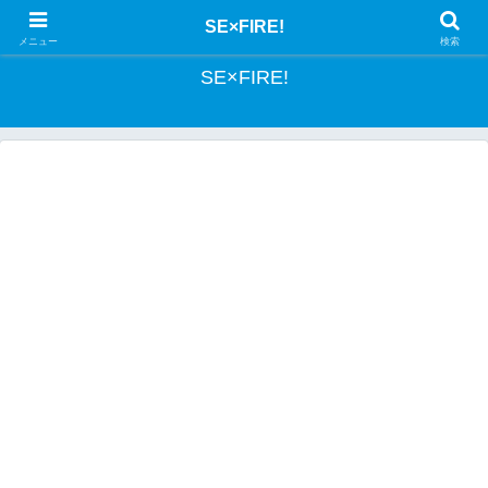
とあるSEの投資記録
SE×FIRE!
メニュー
検索
SE×FIRE!