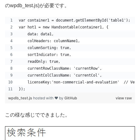
のwpdb_test.js)が必要です。
var container1 = document.getElementById('table1');
var hot1 = new Handsontable(container1, {
    data: data1,
    colHeaders: columnName1,
    columnSorting: true,
    sortIndicator: true,
    readOnly: true,
    currentRowClassName: 'currentRow',
    currentColClassName: 'currentCol',
    licenseKey:'non-commercial-and-evaluation
});
wpdb_test.js
hosted with ❤ by
GitHub
view raw
この様な感じでできました。