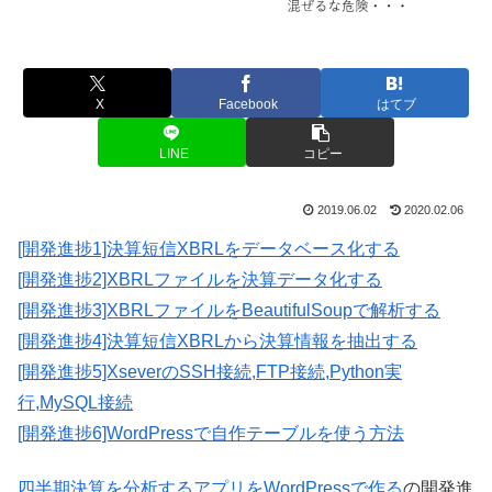
X
Facebook
はてブ
LINE
コピー
2019.06.02
2020.02.06
[開発進捗1]決算短信XBRLをデータベース化する
[開発進捗2]XBRLファイルを決算データ化する
[開発進捗3]XBRLファイルをBeautifulSoupで解析する
[開発進捗4]決算短信XBRLから決算情報を抽出する
[開発進捗5]XseverのSSH接続,FTP接続,Python実
行,MySQL接続
[開発進捗6]WordPressで自作テーブルを使う方法
四半期決算を分析するアプリをWordPressで作る
の開発進