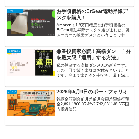
ろ、これは非常に便利だということに気
が付きました。まだスマホでしか試して
お手頃価格のErGear電動昇降デ
ガジェット
いないのですが、もう...
スクを購入！
Amazonで1.8万円程度とお手頃価格の
ErGear電動昇降デスクを選びました。謎
メーカーの激安デスクということで非常
に不安を覚えつつも購入したのですが、
その安さに対して機能性は悪くないと感
じています。今回はErGearのデスクにつ
兼業投資家必読！高橋ダン「自分
SoftSkills
いて、...
を最大限「運用」する方法」
私の尊敬する高橋ダンさんの新著です。
この一冊で暫く出版はお休みということ
です。今まで出た本の中でも、最も深い
テーマを語っています。本著はすでに投
資を行なっている人に対して、金融にお
ける投資を自分の人生に適用する方法を
2026年5月9日のポートフォリオ
ブログ
説明している本です。「投...
銘柄金額割合前月差前月金額差額銀行預
金2,891,1866.05.4%2,742,631148,555国
内投資信託
6,991,17214.58.4%6,448,885542,287国内
株式9,067,93518.80.0%9,067,935...