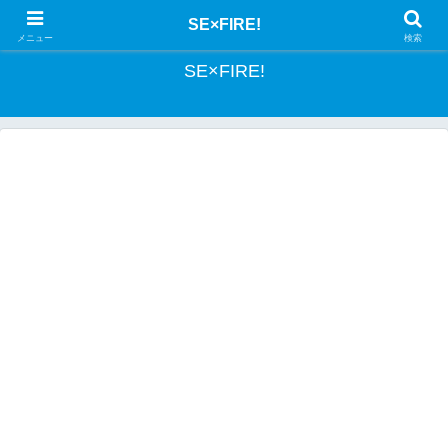
とあるSEの投資記録
SE×FIRE!
メニュー
検索
SE×FIRE!