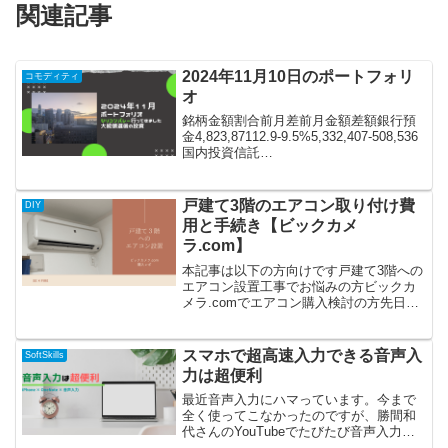
関連記事
2024年11月10日のポートフォリ
コモディティ
オ
銘柄金額割合前月差前月金額差額銀行預
金4,823,87112.9-9.5%5,332,407-508,536
国内投資信託
3,668,3019.86.5%3,445,577222,724国内
株式9,536,30525.63.8%9,183,8...
戸建て3階のエアコン取り付け費
DIY
用と手続き【ビックカメ
ラ.com】
本記事は以下の方向けです戸建て3階への
エアコン設置工事でお悩みの方ビックカ
メラ.comでエアコン購入検討の方先日、
戸建て3階の6畳ほどの部屋にエアコンを
設置しました。3階となると長い梯子が必
要になるため、業者によっては作業を断
スマホで超高速入力できる音声入
SoftSkills
られます。今回...
力は超便利
最近音声入力にハマっています。今まで
全く使ってこなかったのですが、勝間和
代さんのYouTubeでたびたび音声入力の
魅力について語るので試してみたとこ