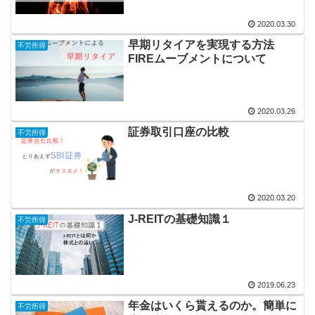
2020.03.30
早期リタイアを実現する方法
不労所得
FIREムーブメントについて
2020.03.26
証券取引口座の比較
不労所得
2020.03.20
J-REITの基礎知識１
不労所得
2019.06.23
年金はいくら貰えるのか。簡単に
不労所得