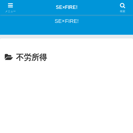
とあるSEの投資記録
SE×FIRE!
メニュー
検索
SE×FIRE!
不労所得