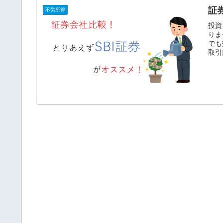
証
不労所得
投資
りま
でも
取引