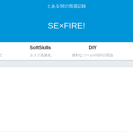
とあるSEの投資記録
SE×FIRE!
SoftSkills
DIY
て
タスク高速化
便利なツールやDIYの照会