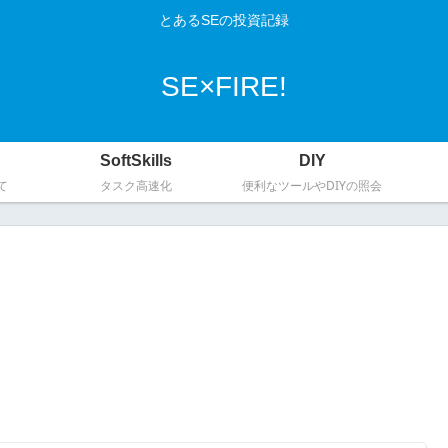
とあるSEの投資記録
SE×FIRE!
SoftSkills
DIY
て
タスク高速化
便利なツールやDIYの照会