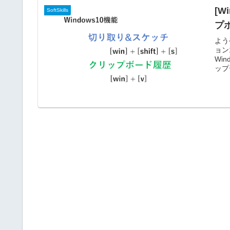
[
SoftSkills
プ
よう
ョン
Wi
ップ