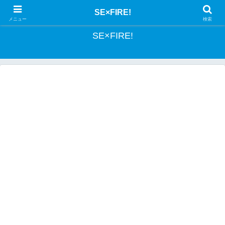
とあるSEの投資記録
SE×FIRE!
メニュー
検索
SE×FIRE!