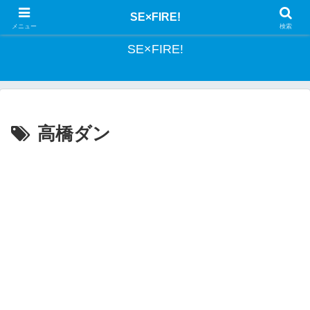
とあるSEの投資記録
SE×FIRE!
メニュー
検索
SE×FIRE!
高橋ダン